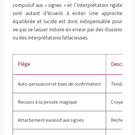
compulsif aux « signes » et l’interprétation rigide
sont autant d’écueils à éviter. Une approche
équilibrée et lucide est donc indispensable pour
ne pas se laisser induire en erreur par des illusions
ou des interprétations fallacieuses.
Piège
Descriptio
Auto-persuasion et biais de confirmation
Tendance à 
Recours à la pensée magique
Croyance qu
Attachement excessif aux signes
Recherche o